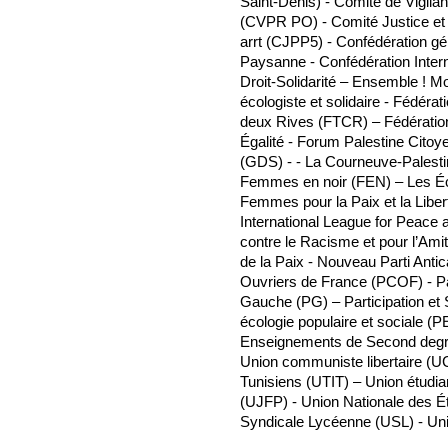
Saint-Denis) - Comité de Vigila
(CVPR PO) - Comité Justice et 
arrt (CJPP5) - Confédération g
Paysanne - Confédération Interna
Droit-Solidarité – Ensemble ! 
écologiste et solidaire - Fédéra
deux Rives (FTCR) – Fédératio
Égalité - Forum Palestine Cito
(GDS) - - La Courneuve-Palesti
Femmes en noir (FEN) – Les Éco
Femmes pour la Paix et la Liber
International League for Peac
contre le Racisme et pour l’Am
de la Paix - Nouveau Parti Anti
Ouvriers de France (PCOF) - Pa
Gauche (PG) – Participation et
écologie populaire et sociale (
Enseignements de Second degré
Union communiste libertaire (U
Tunisiens (UTIT) – Union étudia
(UJFP) - Union Nationale des É
Syndicale Lycéenne (USL) - Uni