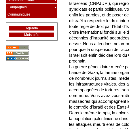
Actions et initiatives
Israéliens (CNPJDPI), qui regro
Campagnes
syndicats et partis politiques,
Communiqués
enfin les paroles, et de poser de
d’Israël à respecter le droit inte
toute règle de droit par l’État 
Agenda
ordre international fondé sur le d
Mots-clés
décennies d’impunité accordées à
cesse. Nous attendons notammen
pour que la suspension de l’acc
Israël soit enfin décidée lors du
prochain.
La guerre génocidaire menée par 
bande de Gaza, la famine organis
de nombreux journalistes, médec
les infrastructures vitales, des 
accompagnées de tortures, sont 
commune. Vous avez vous-même
massacres qui accompagnent les
le contrôle d’Israël et des Etats
Dans le même temps, la colonisa
la population palestinienne dan
les attaques meurtrières de col