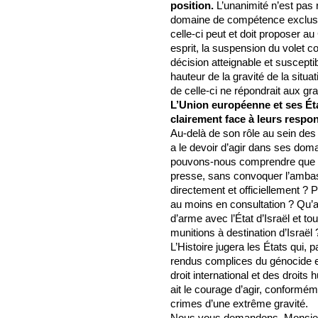
position.
L’unanimité n’est pas 
domaine de compétence exclusi
celle-ci peut et doit proposer a
esprit, la suspension du volet c
décision atteignable et susceptib
hauteur de la gravité de la situa
de celle-ci ne répondrait aux grav
L’Union européenne et ses Ét
clairement face à leurs respon
Au-delà de son rôle au sein des 
a le devoir d’agir dans ses d
pouvons-nous comprendre que vo
presse, sans convoquer l’ambassa
directement et officiellement ?
au moins en consultation ? Qu’a
d’arme avec l’État d’Israël et to
munitions à destination d’Israël 
L’Histoire jugera les États qui, p
rendus complices du génocide en
droit international et des droit
ait le courage d’agir, conformém
crimes d’une extrême gravité.
Nous vous demandons, Monsieur 