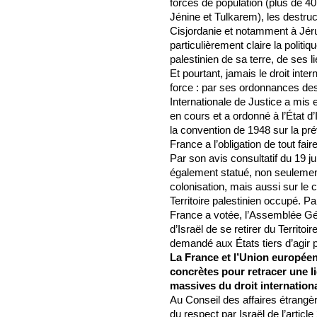
forcés de population (plus de 
Jénine et Tulkarem), les destru
Cisjordanie et notamment à Jé
particulièrement claire la polit
palestinien de sa terre, de ses 
Et pourtant, jamais le droit inter
force : par ses ordonnances des
Internationale de Justice a mis 
en cours et a ordonné à l’État d’
la convention de 1948 sur la pré
France a l’obligation de tout fair
Par son avis consultatif du 19 ju
également statué, non seulement
colonisation, mais aussi sur le c
Territoire palestinien occupé. P
France a votée, l’Assemblée Gén
d’Israël de se retirer du Territoi
demandé aux États tiers d’agir p
La France et l’Union europée
concrètes pour retracer une l
massives du droit internationa
Au Conseil des affaires étrangè
du respect par Israël de l’artic