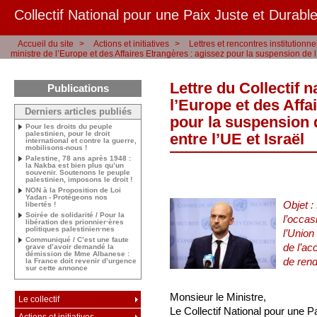
Collectif National pour une Paix Juste et Durable
Accueil du site
>
Actions et initiatives
>
Lettres et rencontres institutionne
ministre de l’Europe et des Affaires Etrangères : agissez pour la suspension de l
Lettre du Collectif n
Publications
l’Europe et des Affa
Derniers articles publiés
pour la suspension 
Pour les droits du peuple
palestinien, pour le droit
entre l’UE et Israël
international et contre la guerre,
mobilisons-nous !
Palestine, 78 ans après 1948 :
la Nakba est bien plus qu’un
souvenir. Soutenons le peuple
palestinien, imposons le droit !
NON à la Proposition de Loi
Yadan - Protégeons nos
Objet :
libertés !
Soirée de solidarité / Pour la
l’occas
libération des prionnier·ères
politiques palestinien·nes
l’Union
Communiqué / C’est une faute
de l’ac
grave d’avoir demandé la
démission de Mme Albanese :
de ren
la France doit revenir d’urgence
sur cette annonce
Monsieur le Ministre,
Le collectif
Le Collectif National pour une P