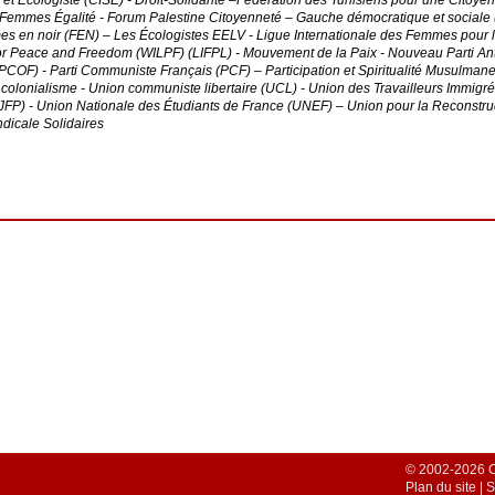
e et Écologiste (CISE) - Droit-Solidarité –Fédération des Tunisiens pour une Citoy
- Femmes Égalité - Forum Palestine Citoyenneté – Gauche démocratique et sociale
s en noir (FEN) – Les Écologistes EELV - Ligue Internationale des Femmes pour la 
r Peace and Freedom (WILPF) (LIFPL) - Mouvement de la Paix - Nouveau Parti Antic
COF) - Parti Communiste Français (PCF) – Participation et Spiritualité Musulman
u colonialisme - Union communiste libertaire (UCL) - Union des Travailleurs Immigré
UJFP) - Union Nationale des Étudiants de France (UNEF) – Union pour la Reconst
dicale Solidaires
© 2002-2026 Co
Plan du site
|
S