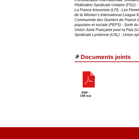
Confédération Internationale Solidair
Fédération Syndicale Unitaire (FSU) 
La France Insoumise (LFI) - Les Femme
de la Women’s International League fo
Communiste des Ouvriers de France (P
populaire et sociale (PEPS) - Sortir d
Union Juive Française pour la Paix (
Syndicale Lycéenne (USL) - Union syn
Documents joints
PDF -
195 kio