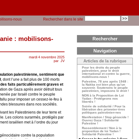
bilisons-nous
Rechercher dans le site
danie : mobilisons-
Rechercher
Navigation
mardi 4 novembre 2025
par
JV
Articles de la rubrique
Pour les droits du peuple
palestinien, pour le droit
international et contre la guerre,
ulation palestinienne, sentiment que
mobilisons-nous !
l
, dont l’une a fait plus de 100 morts
Palestine, 78 ans après 1948 :
 des faits particulièrement graves et
la Nakba est bien plus qu’un
souvenir. Soutenons le peuple
ation de Gaza après avoir détruit tous
palestinien, imposons le droit !
enée par Israël contre le peuple
NON à la Proposition de Loi
Yadan - Protégeons nos
 fallu pour imposer un cessez-le-feu à
libertés !
fondes blessures dans nos sociétés.
Soirée de solidarité / Pour la
libération des prionnier·ères
vant les Palestiniens de leur terre et
politiques palestinien·nes
ble. Les colons surarmés, protégés par
Manifestation / Stop génocide !
Ouvrez Gaza ! Solidarité
ement israélien met à l’ordre du jour
Palestine !
Rassemblement / Non à la
proposition de loi Yadan !
Solidarité Palestine !
 génocidaire contre la population
Cessez-le-feu précaire à Gaza,