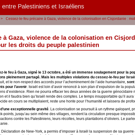
 entre Palestiniens et Israéliens
>
Cessez-le-feu précaire à Gaza, violence de la colonisation en Cisjordanie : mo
e à Gaza, violence de la colonisation en Cisjor
r les droits du peuple palestinien
z-le feu à Gaza, signé le 13 octobre, a été un immense soulagement pour la pop
ns pleinement partagé. Mais les multiples violations du cessez-le-feu par Israë
uit, et le non-respect des accords pour l’acheminement de l’aide humanitaire,
sont
nts pour l’avenir
. Israël est loin d’avoir renoncé à son plan d’expulsion de la popul
ns d’existence. Rien ne pourra effacer les deux années de la guerre génocidaire m
ien et il faudra bien qu’Israël rende des comptes. Le temps insupportable qu’il aura
nocide en cours se multipliaient, reste une honte pour l’humanité et laissera de pro
 d’une exceptionnelle gravité
. La colonisation se poursuit à un rythme galopant, pri
k-points, jusqu’au sein même des villages, rendent la circulation presque impossi
actions contre les Palestiniens, leurs récoltes, leurs plantations d’oliviers. Le parl
danie.
e la Déclaration de New-York, a permis d’imposer à Israël la suspension de sa guerre