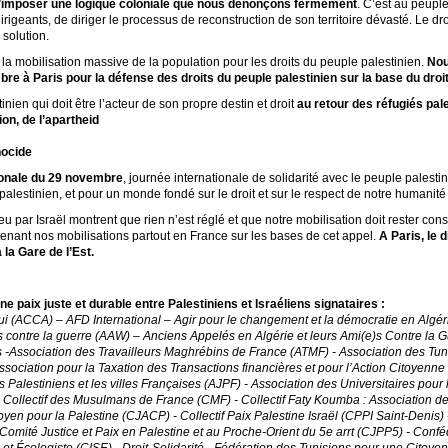
’imposer une logique coloniale que nous dénonçons fermement
. C’est au peuple
irigeants, de diriger le processus de reconstruction de son territoire dévasté. Le dr
 solution.
 la mobilisation massive de la population pour les droits du peuple palestinien.
Nou
e à Paris pour la défense des droits du peuple palestinien sur la base du droit 
ien qui doit être l’acteur de son propre destin et droit
au retour des réfugiés pal
ion, de l’apartheid
nocide
tionale du 29 novembre
, journée internationale de solidarité avec le peuple palesti
 palestinien, et pour un monde fondé sur le droit et sur le respect de notre humani
feu par Israël montrent que rien n’est réglé et que notre mobilisation doit rester 
nant nos mobilisations partout en France sur les bases de cet appel.
A Paris, le
la Gare de l’Est.
e paix juste et durable entre Palestiniens et Israéliens signataires :
hui (ACCA) – AFD International – Agir pour le changement et la démocratie en Al
 contre la guerre (AAW) – Anciens Appelés en Algérie et leurs Ami(e)s Contre la G
es -Association des Travailleurs Maghrébins de France (ATMF) - Association des Tun
ssociation pour la Taxation des Transactions financières et pour l’Action Citoyenne
Palestiniens et les villes Françaises (AJPF) - Association des Universitaires pour 
 Collectif des Musulmans de France (CMF) - Collectif Faty Koumba : Association de
toyen pour la Palestine (CJACP) - Collectif Paix Palestine Israël (CPPI Saint-Denis
omité Justice et Paix en Palestine et au Proche-Orient du 5e arrt (CJPP5) - Confé