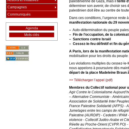
Actions et initiatives
palestinienne de Gaza, mais il
tente d
déterminer son avenir, de choisir ses d
Campagnes
palestinien doit être au centre de toute
Communiqués
Dans ces conditions, l’urgence reste à
manifestation nationale du 29 novembr
Agenda
–
Auto-détermination du peuple palestin
–
Fin de l’occupation, de la colonisat
Mots-clés
–
Sanctions contre Israël
–
Cessez-le-feu définitif et fin du gé
A Paris, lors de la manifestation na
mobilisation pour les droits du peuple
Les violations multiples du cessez-le-
nous appelons à poursuivre dès mainte
départ de la place Madeleine Braun à 
>> Télécharger l’appel (pdf)
Membres du Collectif national pour un
Agir Contre le Colonialisme Aujourd’
– Alternative Communiste - Américains
Association de Solidarité Inter Peupl
France Palestine Solidarité (AFPS) - A
Jumelages entre les camps de réfugiés 
Palestine (AURDIP) - Cedetim / IPAM -
violence - Collectif Judéo-Arabe et Ci
Réelle au Proche-Orient (CVPR PO) - C