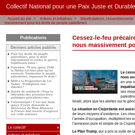
Collectif National pour une Paix Juste et Durable
Accueil du site
>
Actions et initiatives
>
Manifestations, rassemblements
massivement pour les droits du peuple palestinien
Cessez-le-feu précair
Publications
nous massivement pou
Derniers articles publiés
Pour les droits du peuple
palestinien, pour le droit
international et contre la guerre,
mobilisons-nous !
Palestine, 78 ans après 1948 :
la Nakba est bien plus qu’un
Le cesse
souvenir. Soutenons le peuple
palestinien, imposons le droit !
nous avo
NON à la Proposition de Loi
en une n
Yadan - Protégeons nos
inquiéta
libertés !
ses moye
Soirée de solidarité / Pour la
libération des prionnier·ères
palestin
politiques palestinien·nes
Israël, alors que les alertes sur le gé
Communiqué / C’est une faute
grave d’avoir demandé la
démission de Mme Albanese :
La situation en Cisjordanie est aussi
la France doit revenir d’urgence
de leurs moyens d’existence. Les chec
sur cette annonce
l’armée d’occupation, multiplient les ex
l’annexion pure et simple de la Cisjor
Le collectif
Le Plan Trump
, qui a pris la suite d