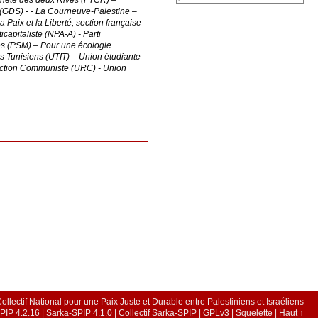
enneté des deux Rives (FTCR) –
 (GDS) - - La Courneuve-Palestine –
Paix et la Liberté, section française
apitaliste (NPA-A) - Parti
es (PSM) – Pour une écologie
s Tunisiens (UTIT) – Union étudiante -
ruction Communiste (URC) - Union
llectif National pour une Paix Juste et Durable entre Palestiniens et Israéliens
PIP 4.2.16
|
Sarka-SPIP 4.1.0
|
Collectif Sarka-SPIP
|
GPLv3
|
Squelette
|
Haut ↑