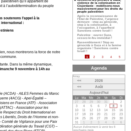
 palestinien qu’il appartient de
violence de la colonisation en
oit à l’autodétermination du peuple
Cisjordanie : mobilisons-nous
massivement pour les droits du
peuple palestinien
Après la reconnaissance de
s soutenons l’appel à la
l’État de Palestine, l’urgence
demeure : stop au génocide,
international :
stop à la colonisation, à
l’occupation, à l’apartheid
estiniens
Sanctions contre Israël !
Palestine : ouvrez Gaza,
cessez-le-feu immédiat !
Rassemblement / Stop au
génocide à Gaza et à la famine
organisée ! Sanctions contre
Israël !
nien, nous montrerons la force de notre
té commune.
1
2
3
4
5
constante. Dans la même dynamique,
Agenda
 dimanche 9 novembre à 14h au
Array
<<
2026
<<
Août
Aujourd’hui
gérie (ACDA) - AILES Femmes du Maroc
Lu
Ma
Me
Je
Ve
Sa
Di
uerre (4ACG) - Apel-Égalité –
27
28
29
30
31
1
2
isiens en France (ATF) - Association
3
4
5
6
7
8
9
 (ATTAC) - Association pour les
10
11
12
13
14
15
16
le Respect du Droit International en
17
18
19
20
21
22
23
s Libertés, Droits de l’Homme et non-
24
25
26
27
28
29
30
) - Comité de Vigilance pour une Paix
31
1
2
3
4
5
6
dération générale du Travail (CGT) –
Aucun évènement à venir les 6
prochains mois