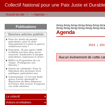
Collectif National pour une Paix Juste et Durable
Accueil du site
>
— Agenda —
Array Array Array Array Array Array Arra
Publications
Array Array Array Array Array Array Arr
Agenda
Derniers articles publiés
Pour les droits du peuple
palestinien, pour le droit
international et contre la guerre,
2014
|
201
mobilisons-nous !
Palestine, 78 ans après 1948 :
la Nakba est bien plus qu’un
souvenir. Soutenons le peuple
Aucun événement de cette cat
palestinien, imposons le droit !
NON à la Proposition de Loi
Yadan - Protégeons nos
libertés !
Soirée de solidarité / Pour la
libération des prionnier·ères
politiques palestinien·nes
Communiqué / C’est une faute
grave d’avoir demandé la
démission de Mme Albanese :
la France doit revenir d’urgence
sur cette annonce
Le collectif
Actions et initiatives